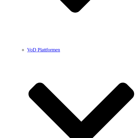
VoD Plattformen