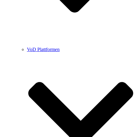
VoD Plattformen