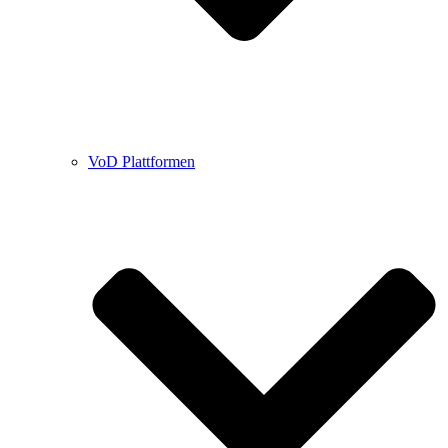
VoD Plattformen