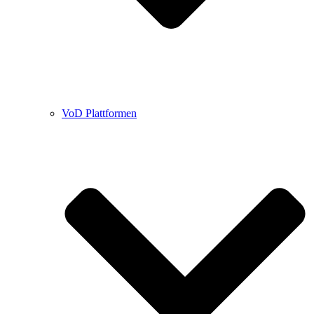
VoD Plattformen