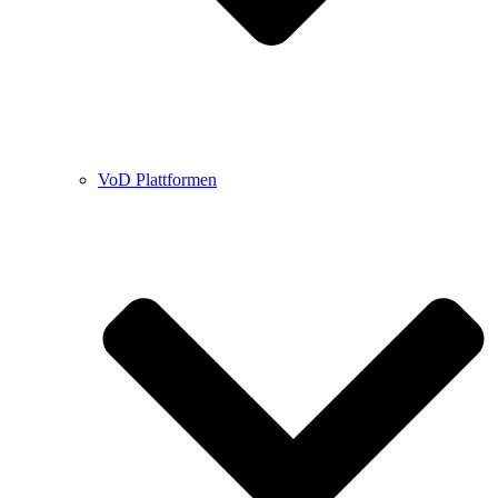
VoD Plattformen