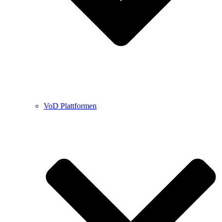
VoD Plattformen