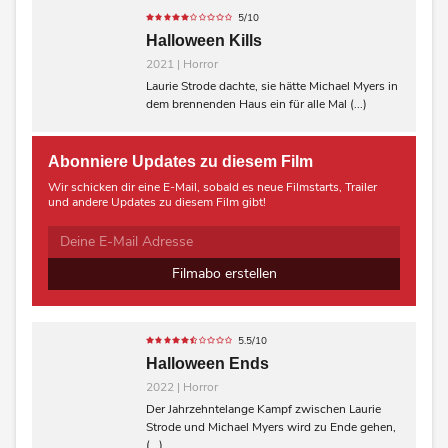
5/10
Halloween Kills
2021 | Horror
Laurie Strode dachte, sie hätte Michael Myers in
dem brennenden Haus ein für alle Mal (...)
Abonniere Updates zu diesem Film
Wir schicken dir eine E-Mail, sobald es neue Filmstarts, Trailer
und andere Updates zu diesem Film gibt!
Filmabo erstellen
5.5/10
Halloween Ends
2022 | Horror
Der Jahrzehntelange Kampf zwischen Laurie
Strode und Michael Myers wird zu Ende gehen,
(...)