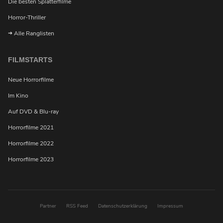
Die besten Splatterfilme
Horror-Thriller
Alle Ranglisten
FILMSTARTS
Neue Horrorfilme
Im Kino
Möchtest du bei Neuigkeiten über Horrorfilme von
Auf DVD & Blu-ray
uns benachrichtigt werden?
Horrorfilme 2021
Horrorfilme 2022
Horrorfilme 2023
Partner
RSS Feed
Datenschutzerklärung
Impressum