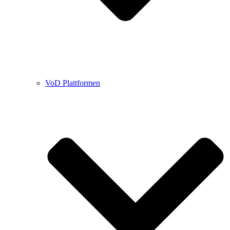
VoD Plattformen