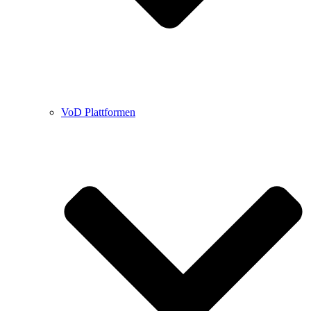
VoD Plattformen