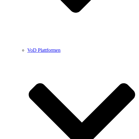
VoD Plattformen