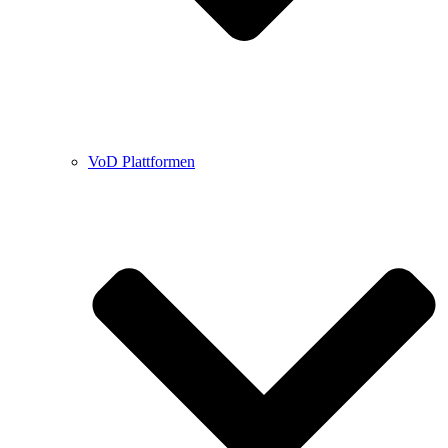
VoD Plattformen