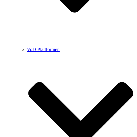
VoD Plattformen