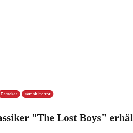
Remakes
Vampir Horror
ssiker "The Lost Boys" erhäl