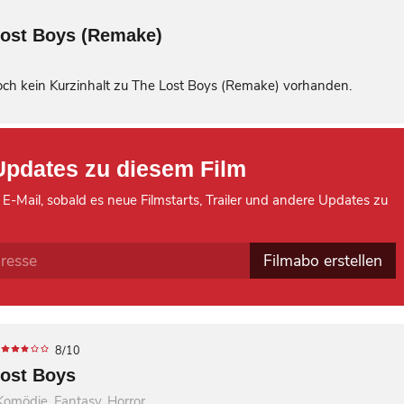
ost Boys (Remake)
noch kein Kurzinhalt zu The Lost Boys (Remake) vorhanden.
Updates zu diesem Film
 E-Mail, sobald es neue Filmstarts, Trailer und andere Updates zu
Filmabo erstellen
8/10
ost Boys
Komödie, Fantasy, Horror