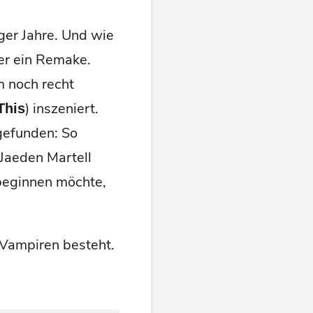
ger Jahre. Und wie
er ein Remake.
m noch recht
) inszeniert.
This
 gefunden: So
 Jaeden Martell
beginnen möchte,
Vampiren besteht.