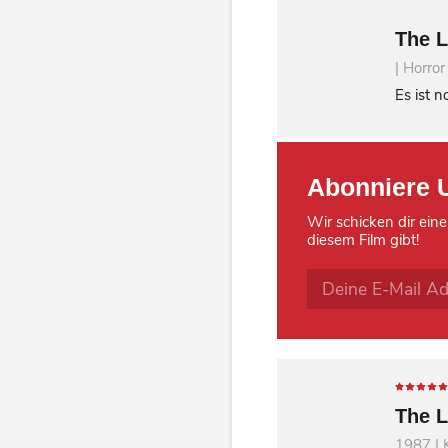
The L
| Horror
Es ist 
Abonniere 
Wir schicken dir eine
diesem Film gibt!
The L
1987 | 