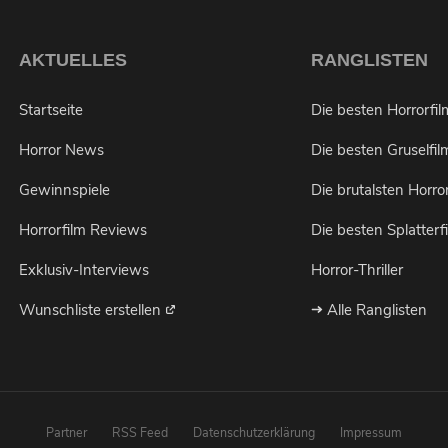
AKTUELLES
RANGLISTEN
Startseite
Die besten Horrorfi
Horror News
Die besten Gruselfil
Gewinnspiele
Die brutalsten Horro
Horrorfilm Reviews
Die besten Splatterf
Exklusiv-Interviews
Horror-Thriller
Möchtest du bei Neuigkeiten über Horrorfilme
Wunschliste erstellen
Alle Ranglisten
von uns benachrichtigt werden?
Partner
RSS Feed
Datenschutzerklärung
Impressum