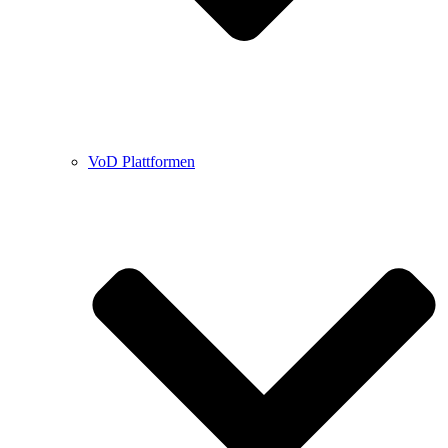
VoD Plattformen