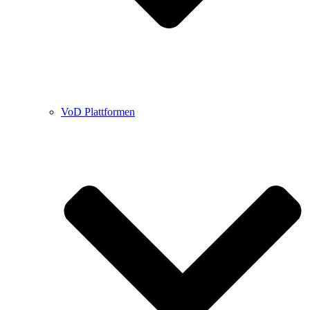
VoD Plattformen