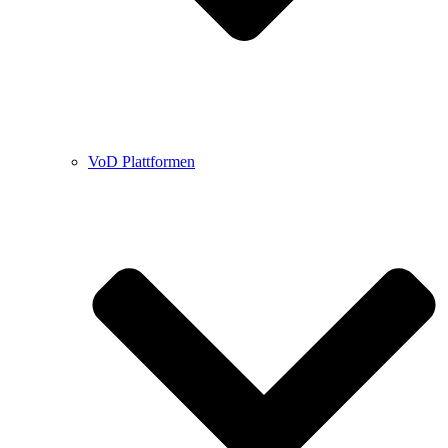
VoD Plattformen