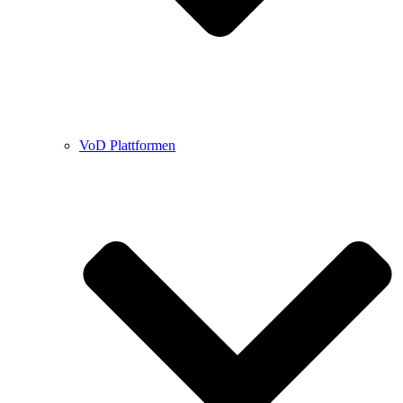
VoD Plattformen