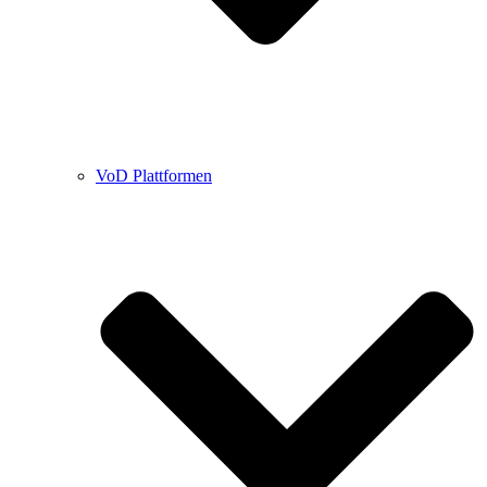
VoD Plattformen