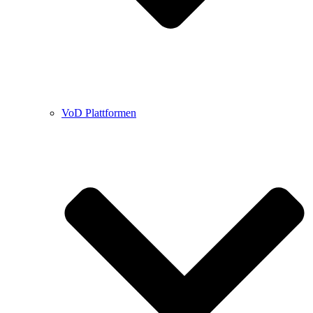
VoD Plattformen