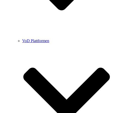
VoD Plattformen