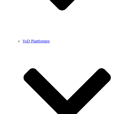
VoD Plattformen