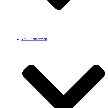
VoD Plattformen