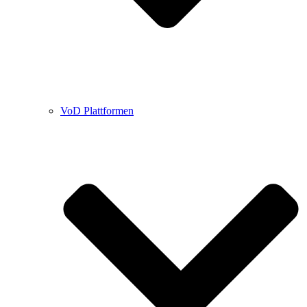
VoD Plattformen