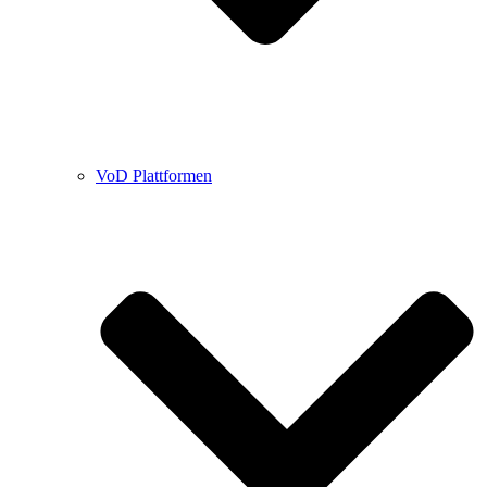
VoD Plattformen