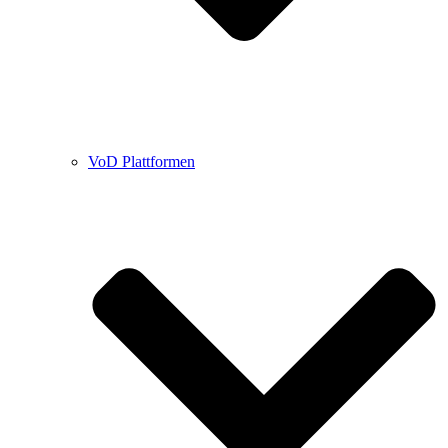
VoD Plattformen