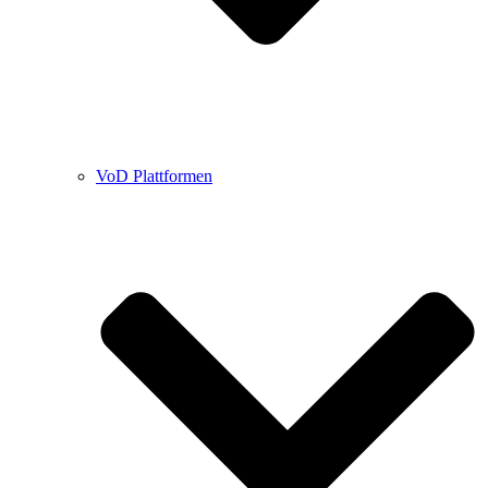
VoD Plattformen