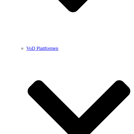
VoD Plattformen