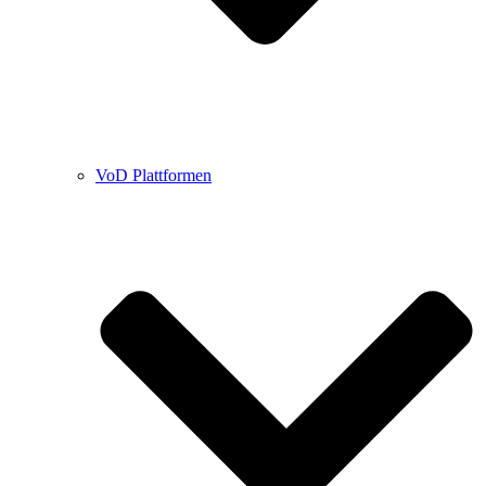
VoD Plattformen