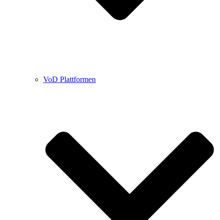
VoD Plattformen