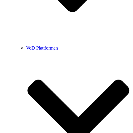
VoD Plattformen