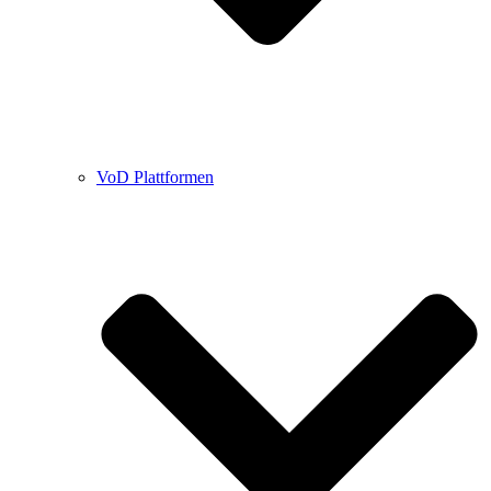
VoD Plattformen