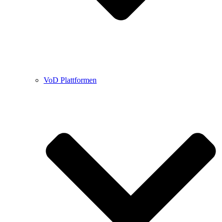
VoD Plattformen