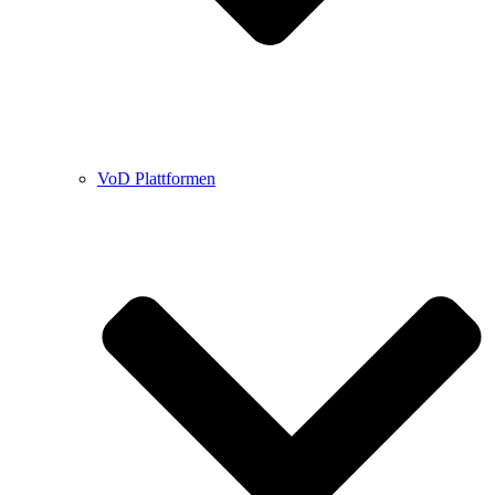
VoD Plattformen