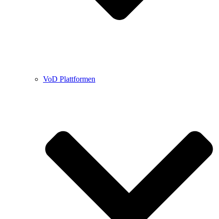
VoD Plattformen