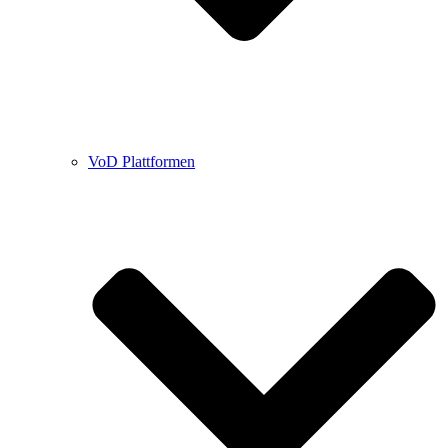
VoD Plattformen