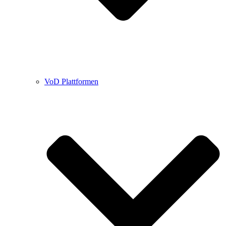
VoD Plattformen