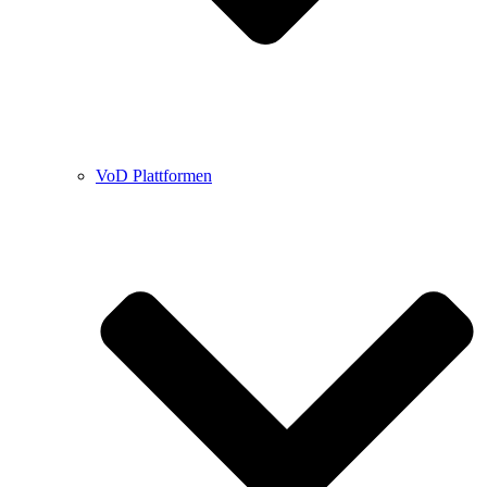
VoD Plattformen