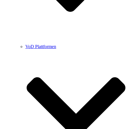
VoD Plattformen