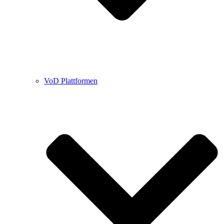
VoD Plattformen