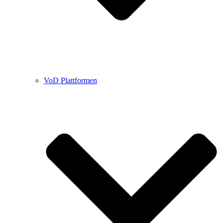
VoD Plattformen