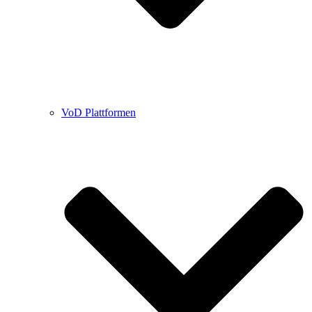
VoD Plattformen