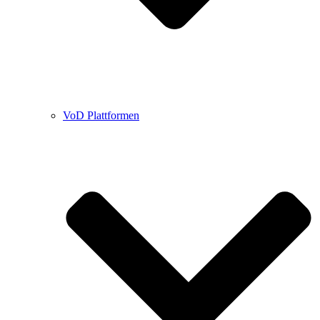
VoD Plattformen