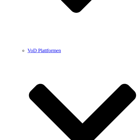
VoD Plattformen