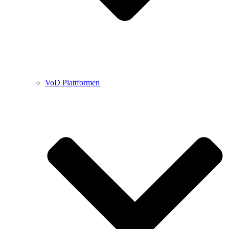
VoD Plattformen