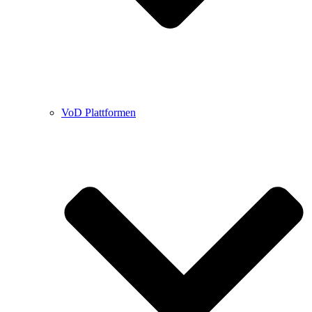
VoD Plattformen