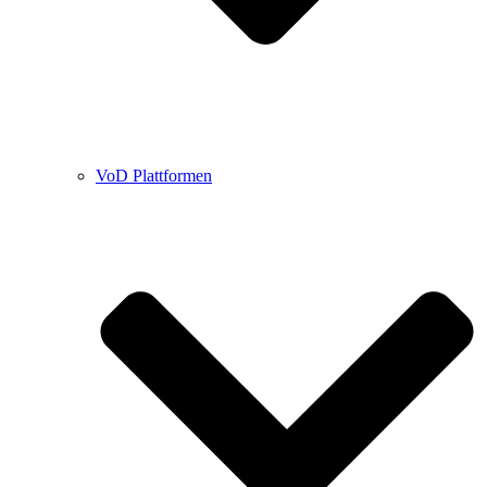
VoD Plattformen