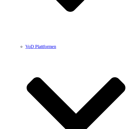
VoD Plattformen