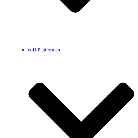
VoD Plattformen