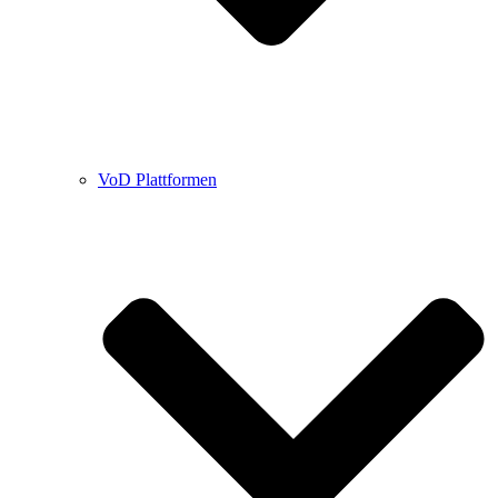
VoD Plattformen