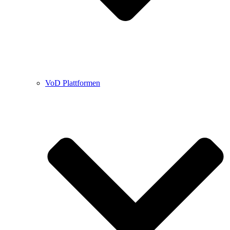
VoD Plattformen